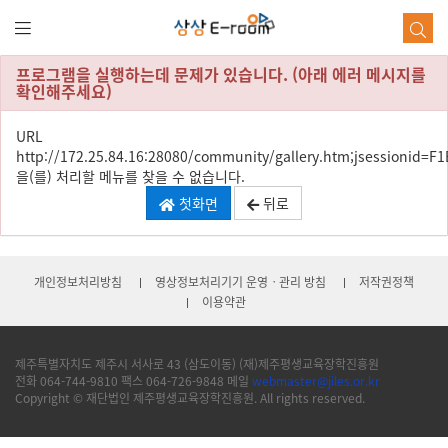
본
문
바
로
프로그램을 실행하는데 문제가 있습니다. (아래 에러 메시지를
가
확인해주세요)
기
URL
http://172.25.84.16:28080/community/gallery.htm;jsession
을(를) 처리할 메뉴를 찾을 수 없습니다.
첫화면
뒤로
개인정보처리방침
영상정보처리기기 운영ㆍ관리 방침
저작권정책
이용약관
제주특별자치도 제주시 서사로 43 (삼도이동) (재)제주평생교육장학진흥원
전화 064-744-9810 팩스 064-726-9848 메일
webmaster@jiles.or.kr
Copyright © 재단법인 제주평생교육장학진흥원. All rights reserved.