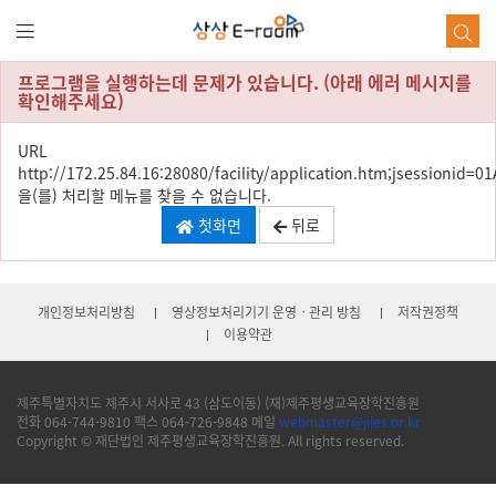
본
문
바
로
프로그램을 실행하는데 문제가 있습니다. (아래 에러 메시지를
가
확인해주세요)
기
URL
http://172.25.84.16:28080/facility/application.htm;jsessioni
을(를) 처리할 메뉴를 찾을 수 없습니다.
첫화면
뒤로
개인정보처리방침
영상정보처리기기 운영ㆍ관리 방침
저작권정책
이용약관
제주특별자치도 제주시 서사로 43 (삼도이동) (재)제주평생교육장학진흥원
전화 064-744-9810 팩스 064-726-9848 메일
webmaster@jiles.or.kr
Copyright © 재단법인 제주평생교육장학진흥원. All rights reserved.