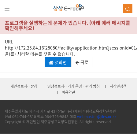
본
문
바
로
프로그램을 실행하는데 문제가 있습니다. (아래 에러 메시지를
가
확인해주세요)
기
URL
http://172.25.84.16:28080/facility/application.htm;jsessioni
을(를) 처리할 메뉴를 찾을 수 없습니다.
첫화면
뒤로
개인정보처리방침
영상정보처리기기 운영ㆍ관리 방침
저작권정책
이용약관
제주특별자치도 제주시 서사로 43 (삼도이동) (재)제주평생교육장학진흥원
전화 064-744-9810 팩스 064-726-9848 메일
webmaster@jiles.or.kr
Copyright © 재단법인 제주평생교육장학진흥원. All rights reserved.