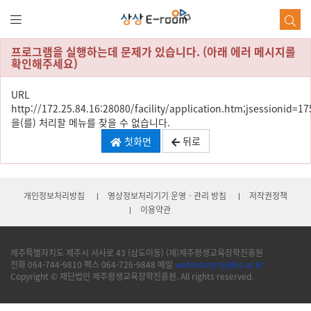
본
문
바
로
프로그램을 실행하는데 문제가 있습니다. (아래 에러 메시지를
가
확인해주세요)
기
URL
http://172.25.84.16:28080/facility/application.htm;jsessioni
을(를) 처리할 메뉴를 찾을 수 없습니다.
첫화면
뒤로
개인정보처리방침
영상정보처리기기 운영ㆍ관리 방침
저작권정책
이용약관
제주특별자치도 제주시 서사로 43 (삼도이동) (재)제주평생교육장학진흥원
전화 064-744-9810 팩스 064-726-9848 메일
webmaster@jiles.or.kr
Copyright © 재단법인 제주평생교육장학진흥원. All rights reserved.