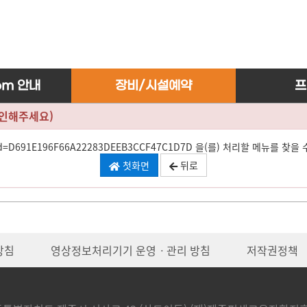
om 안내
장비/시설예약
프
확인해주세요)
jsessionid=D691E196F66A22283DEEB3CCF47C1D7D 을(를) 처리할 메뉴를 찾
첫화면
뒤로
방침
영상정보처리기기 운영ㆍ관리 방침
저작권정책