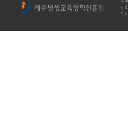
제주
전화
Co