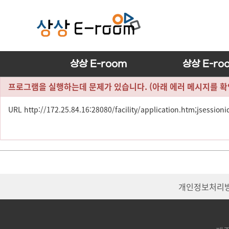
본문 바로가기
주
메
상상 E-room
상상 E-ro
뉴
프로그램을 실행하는데 문제가 있습니다. (아래 에러 메시지를 
URL http://172.25.84.16:28080/facility/application.htm;
유
관
기
개인정보처리
관
배
너