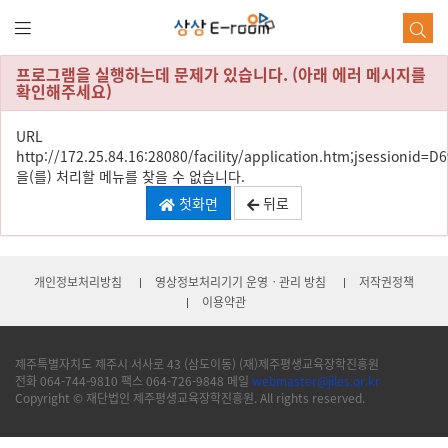
본
문
바
로
프로그램을 실행하는데 문제가 있습니다. (아래 에러 메시지를
가
확인해주세요)
기
URL
http://172.25.84.16:28080/facility/application.htm;jsession
을(를) 처리할 메뉴를 찾을 수 없습니다.
첫화면
뒤로
개인정보처리방침
영상정보처리기기 운영ㆍ관리 방침
저작권정책
이용약관
제주특별자치도 제주시 서사로 43 (삼도이동) (재)제주평생교육장학진흥원
전화 064-744-9810 팩스 064-726-9848 메일
webmaster@jiles.or.kr
Copyright © 재단법인 제주평생교육장학진흥원. All rights reserved.