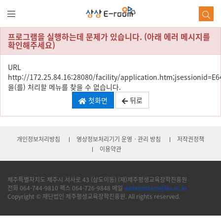
본
문
바
로
프로그램을 실행하는데 문제가 있습니다. (아래 에러 메시지를
가
확인해주세요)
기
URL
http://172.25.84.16:28080/facility/application.htm;jsession
을(를) 처리할 메뉴를 찾을 수 없습니다.
첫화면
뒤로
개인정보처리방침
영상정보처리기기 운영ㆍ관리 방침
저작권정책
이용약관
제주특별자치도 제주시 서사로 43 (삼도이동) (재)제주평생교육장학진흥원
전화 064-744-9810 팩스 064-726-9848 메일
webmaster@jiles.or.kr
Copyright © 재단법인 제주평생교육장학진흥원. All rights reserved.